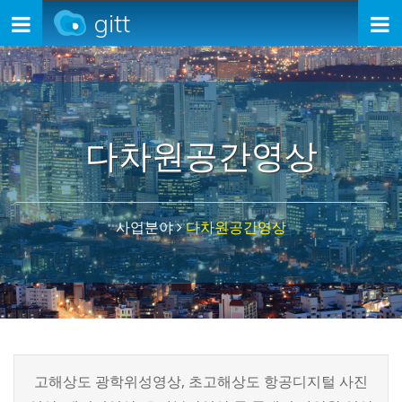
gitt
Toggle
navigation
다차원공간영상
사업분야
다차원공간영상
고해상도 광학위성영상, 초고해상도 항공디지털 사진